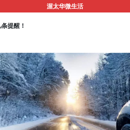
渥太华微生活
几条提醒！