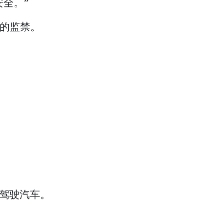
全。”
月的监禁。
驾驶汽车。