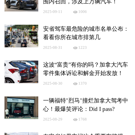
围内召回，涉及上万辆汽车！
2025-09-11
1006
安省驾车最危险的城市名单公布：
看看你所在城市排第几
2025-08-31
1223
这波“富贵”有你的吗？加拿大汽车
零件集体诉讼和解金开始发放！
2025-08-30
1370
一辆福特"烈马"撞烂加拿大驾考中
心！最爆笑评论：Did I pass?
2025-08-29
1768