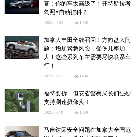
官：你的车太高级了！开特斯拉考
驾照=自动挂科？
2025-09-23
1930
加拿大丰田全线召回！方向盘大问
题：增加紧急风险，受伤几率加
大！这些系列车主需要尽快联系车
行！
2025-09-21
1406
福特要拆，但安省警察局长们强烈
支持测速摄像头！
2025-09-19
1039
马自达因安全问题在加拿大全国范